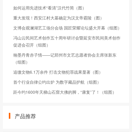
如何运用先进技术“看清”汉代竹简（图）
重大发现！西安江村大墓确定为汉文帝霸陵（图）
文博会观澜湖艺工场分会场 国匠荣耀论坛盛大开幕（组图）
冯山云民间艺术创作五十周年研讨会暨延安市民间美术创作
促进会召开（组图）
翰墨丹青赤子情——记郑州市文艺志愿者协会主席张新东
（组图）
追缴文物6.1万余件 打击文物犯罪战果显著（图）
首个行业自律公约出炉 为数字藏品护航（组图）
距今约1600年天梯山石窟大佛的脚，“康复”了！（组图）
产品推荐