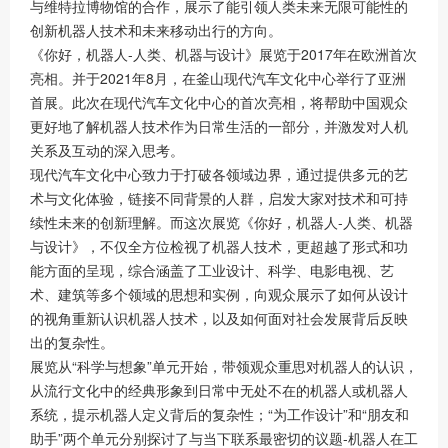
与维特拉博物馆的合作，展示了能引领人类未来无限可能性的
创新机器人技术和未来移动出行的方向。
《你好，机器人-人类、机器与设计》展览于2017年在欧洲首次
亮相。并于2021年8月，在釜山现代汽车文化中心举行了亚洲
首展。此次在现代汽车文化中心的首次亮相，将帮助中国观众
更好地了解机器人技术作为日常生活的一部分，并激发对人机
关系及互动的深入思考。
现代汽车文化中心致力于打破各领域边界，通过提供多元的艺
术与文化体验，链接不同背景的人群，启发大家对技术和可持
续性未来的创新理解。而这次展览《你好，机器人-人类、机器
与设计》，不仅全方位检视了机器人技术，更超越了形式和功
能方面的呈现，综合涵盖了工业设计、科学、电影电视、艺
术、建筑等多个领域的思想和实例，向观众展示了如何从设计
的视角重新认识机器人技术，以及如何面对社会发展背后反映
出的复杂性。
展览从“科学与想象”单元开始，带领观众重思对机器人的认识，
从流行文化中的经典形象到日常中无处不在的机器人或机器人
系统，提示机器人定义背后的复杂性；“为工作设计”和“朋友和
助手”两个单元分别探讨了与当下联系最密切的议题-机器人在工